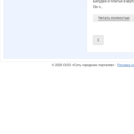
Бигудей и платья в кру
kamelek
ludoche
Он ч...
Читать полностью
ne delovaya
or-ang
1
бэста
викка
© 2026 ООО «Сеть городских порталов» ·
Реклама н
Дриада
Катюли
Лев@
Лилямб