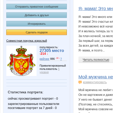
BlonMi
BroNzz
Отправить приватное сообщение
Я- мама! Это мн
Добавить в друзья
Я- мама! Это много или
Я- мама! Это счастье и
Игнорировать
Ladyfirst
LanaN
И невозможно всё начат
И я молюсь теперь за то
Сделать подарок
За плач ночной, за моло
Совместная покупка: взрослый
За первый шаг, за перв
За всех детей, за каждо
Mora
NASIK
популярность:
27305 место
Я- мама, и поэто...
-214 ↓
-10 ↓
рейтинг
886
?
Читать полностью
Привилегированный
пользователь
5
Stella69
SvetikK
уровня
Мой мужчина не 
комментировать
Мой мужчина не любит п
Статистика портрета:
anusha21
azaliya
Он не картежник и даже
сейчас просматривают портрет - 0
У него не бывает денег 
зарегистрированные пользователи
(Поэтому, не стесняясь,
посетившие портрет за 7 дней - 0
Мой мужчина совсем не 