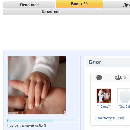
Блог
( 2 )
Основное
Др
Шпионаж
Блог
6
***Заяц***
*BabSaf
Посмотреть ещё
Портрет заполнен на 65 %