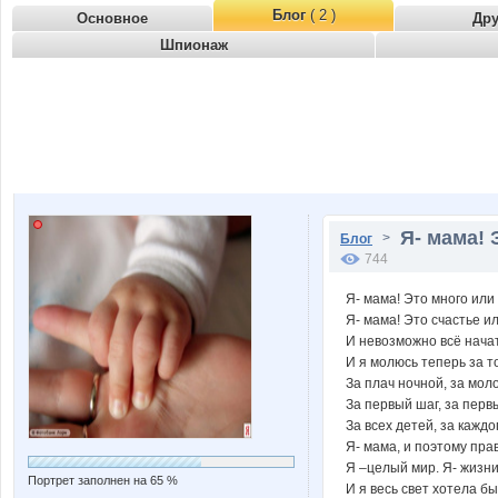
Блог
( 2 )
Основное
Др
Шпионаж
Я- мама! 
>
Блог
744
Я- мама! Это много или
Я- мама! Это счастье и
И невозможно всё начат
И я молюсь теперь за то
За плач ночной, за моло
За первый шаг, за перв
За всех детей, за каждо
Я- мама, и поэтому пра
Я –целый мир. Я- жизн
Портрет заполнен на 65 %
И я весь свет хотела бы