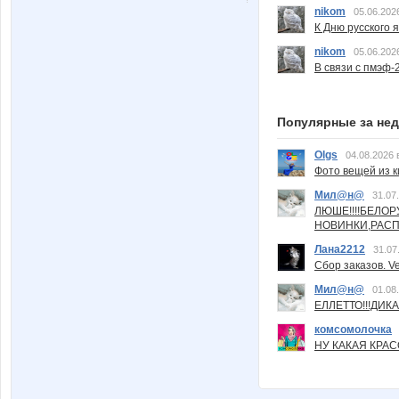
nikom
05.06.202
К Дню русского 
nikom
05.06.202
В связи с пмэф-
Популярные за не
Olgs
04.08.2026 
Фото вещей из ки
Мил@н@
31.07
ЛЮШЕ!!!!БЕЛО
НОВИНКИ,РАСП
Лана2212
31.07
Сбор заказов. Ve
Мил@н@
01.08
ЕЛЛЕТТО!!!ДИК
комсомолочка
НУ КАКАЯ КРАСОТ