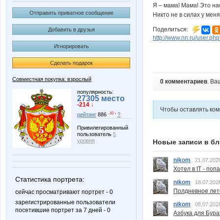
Я – мама! Мама! Это н
Отправить приватное сообщение
Никто не в силах у меня 
Поделиться:
Добавить в друзья
http://www.nn.ru/user.
Игнорировать
Сделать подарок
Совместная покупка: взрослый
0 комментариев
. Ва
популярность:
27305 место
-214 ↓
Чтобы оставлять ко
-10 ↓
рейтинг
886
?
Привилегированный
пользователь
5
уровня
Новые записи в бл
nikom
21.07.202
Хотел в IT - поп
Статистика портрета:
nikom
18.07.202
Полдневное лет
сейчас просматривают портрет - 0
зарегистрированные пользователи
nikom
08.07.202
посетившие портрет за 7 дней - 0
Азбука для Бура